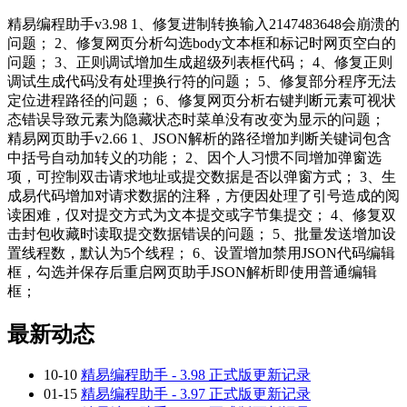
精易编程助手v3.98 1、修复进制转换输入2147483648会崩溃的
问题； 2、修复网页分析勾选body文本框和标记时网页空白的
问题； 3、正则调试增加生成超级列表框代码； 4、修复正则
调试生成代码没有处理换行符的问题； 5、修复部分程序无法
定位进程路径的问题； 6、修复网页分析右键判断元素可视状
态错误导致元素为隐藏状态时菜单没有改变为显示的问题；
精易网页助手v2.66 1、JSON解析的路径增加判断关键词包含
中括号自动加转义的功能； 2、因个人习惯不同增加弹窗选
项，可控制双击请求地址或提交数据是否以弹窗方式； 3、生
成易代码增加对请求数据的注释，方便因处理了引号造成的阅
读困难，仅对提交方式为文本提交或字节集提交； 4、修复双
击封包收藏时读取提交数据错误的问题； 5、批量发送增加设
置线程数，默认为5个线程； 6、设置增加禁用JSON代码编辑
框，勾选并保存后重启网页助手JSON解析即使用普通编辑
框；
最新动态
10-10
精易编程助手 - 3.98 正式版更新记录
01-15
精易编程助手 - 3.97 正式版更新记录