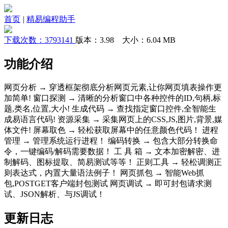
首页
|
精易编程助手
下载次数：3793141
版本：3.98 大小：6.04 MB
功能介绍
网页分析 → 穿透框架彻底分析网页元素,让你网页填表操作更
加简单! 窗口探测 → 清晰的分析窗口中各种控件的ID,句柄,标
题,类名,位置,大小! 生成代码 → 查找指定窗口控件,全智能生
成易语言代码! 资源采集 → 采集网页上的CSS,JS,图片,背景,媒
体文件! 屏幕取色 → 轻松获取屏幕中的任意颜色代码！ 进程
管理 → 管理系统运行进程！ 编码转换 → 包含大部分转换命
令，一键编码/解码需要数据！ 工 具 箱 → 文本加密解密、进
制解码、图标提取、简易测试等等！ 正则工具 → 轻松调测正
则表达式，内置大量语法例子！ 网页抓包 → 智能Web抓
包,POSTGET客户端封包测试 网页调试 → 即可封包请求测
试、JSON解析、与JS调试！
更新日志