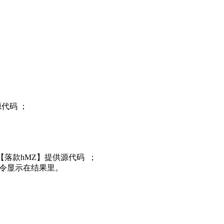
源代码 ；
感谢【落款hMZ】提供源代码 ；
命令显示在结果里。